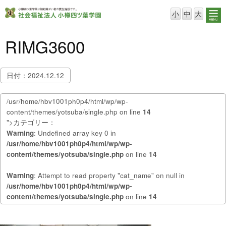
小
中
大
RIMG3600
日付：2024.12.12
/usr/home/hbv1001ph0p4/html/wp/wp-
content/themes/yotsuba/single.php on line
14
">カテゴリー：
Warning
: Undefined array key 0 in
/usr/home/hbv1001ph0p4/html/wp/wp-
content/themes/yotsuba/single.php
on line
14
Warning
: Attempt to read property "cat_name" on null in
/usr/home/hbv1001ph0p4/html/wp/wp-
content/themes/yotsuba/single.php
on line
14