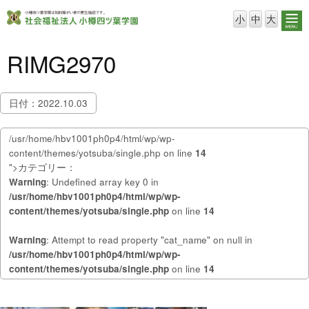
小
中
大
RIMG2970
日付：2022.10.03
/usr/home/hbv1001ph0p4/html/wp/wp-
content/themes/yotsuba/single.php on line
14
">カテゴリー：
Warning
: Undefined array key 0 in
/usr/home/hbv1001ph0p4/html/wp/wp-
content/themes/yotsuba/single.php
on line
14
Warning
: Attempt to read property "cat_name" on null in
/usr/home/hbv1001ph0p4/html/wp/wp-
content/themes/yotsuba/single.php
on line
14