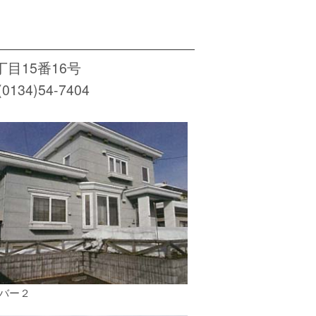
丁目15番16号
134)54-7404
バー２