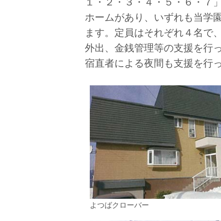
１・２・３・４・５・６・７
ホームがあり、いずれも当学
ます。定員はそれぞれ４名で
外出、金銭管理等の支援を行
宿直者による夜間も支援を行
よつばクローバー