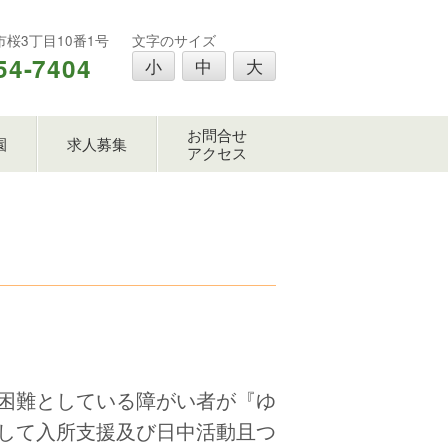
樽市桜3丁目10番1号
文字のサイズ
54-7404
小
中
大
お問合せ
園
求人募集
アクセス
困難としている障がい者が『ゆ
して入所支援及び日中活動且つ