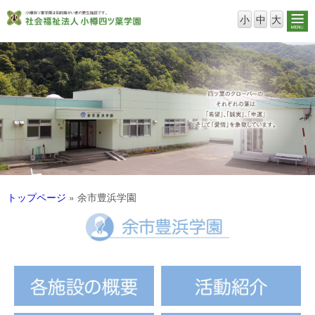
小
中
大
トップページ
»
余市豊浜学園