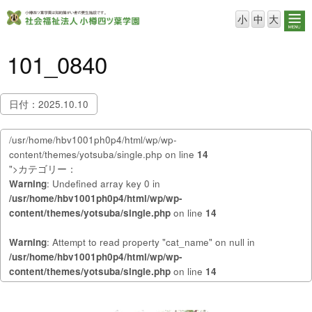
小
中
大
101_0840
日付：2025.10.10
/usr/home/hbv1001ph0p4/html/wp/wp-
content/themes/yotsuba/single.php on line
14
">カテゴリー：
Warning
: Undefined array key 0 in
/usr/home/hbv1001ph0p4/html/wp/wp-
content/themes/yotsuba/single.php
on line
14
Warning
: Attempt to read property "cat_name" on null in
/usr/home/hbv1001ph0p4/html/wp/wp-
content/themes/yotsuba/single.php
on line
14