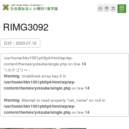
小
中
大
RIMG3092
日付：2023.07.12
/usr/home/hbv1001ph0p4/html/wp/wp-
content/themes/yotsuba/single.php on line
14
">カテゴリー：
Warning
: Undefined array key 0 in
/usr/home/hbv1001ph0p4/html/wp/wp-
content/themes/yotsuba/single.php
on line
14
Warning
: Attempt to read property "cat_name" on null in
/usr/home/hbv1001ph0p4/html/wp/wp-
content/themes/yotsuba/single.php
on line
14