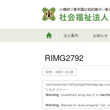
法人案内
お知らせ
RIMG2792
日付：2021.12.22
/usr/home/hbv1001ph0p4/html/wp/wp-cont
">カテゴリー：
Warning
: Undefined array key 0 in
/usr/
Warning
: Attempt to read property "cat_n