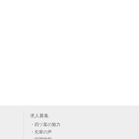
求人募集
四ツ葉の魅力
先輩の声