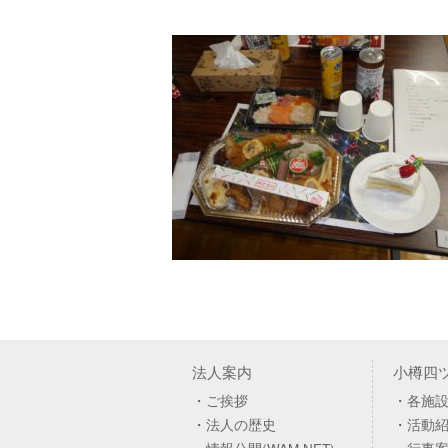
法人案内
小樽四
ご挨拶
各施
法人の歴史
活動