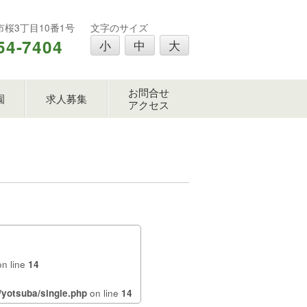
樽市桜3丁目10番1号
文字のサイズ
54-7404
小
中
大
お問合せ
園
求人募集
アクセス
n line
14
yotsuba/single.php
on line
14