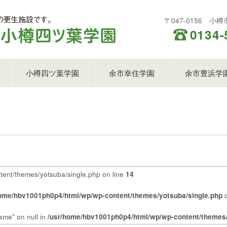
〒047-0156 小
0134-
小樽四ツ葉学園
余市幸住学園
余市豊浜学
ent/themes/yotsuba/single.php on line
14
home/hbv1001ph0p4/html/wp/wp-content/themes/yotsuba/single.php
o
ame" on null in
/usr/home/hbv1001ph0p4/html/wp/wp-content/themes/