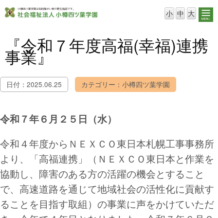
小
中
大
『令和７年度高福(幸福)連携
事業』
日付：2025.06.25
カテゴリー：小樽四ツ葉学園
令和７年６月２５日（水）
令和４年度からＮＥＸＣＯ東日本札幌工事事務所
より、「高福連携」（ＮＥＸＣＯ東日本と作業を
協動し、障害のある方の活躍の機会とすること
で、高速道路を通じて地域社会の活性化に貢献す
ることを目指す取組）の事業に声をかけていただ