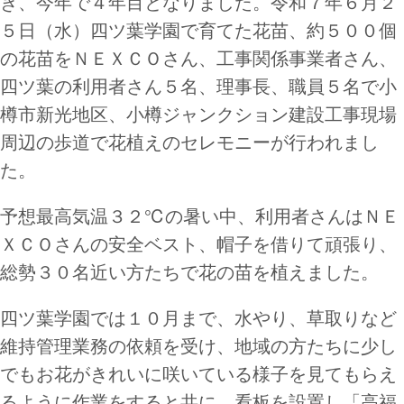
き、今年で４年目となりました。令和７年６月２
５日（水）四ツ葉学園で育てた花苗、約５００個
の花苗をＮＥＸＣＯさん、工事関係事業者さん、
四ツ葉の利用者さん５名、理事長、職員５名で小
樽市新光地区、小樽ジャンクション建設工事現場
周辺の歩道で花植えのセレモニーが行われまし
た。
予想最高気温３２℃の暑い中、利用者さんはＮＥ
ＸＣＯさんの安全ベスト、帽子を借りて頑張り、
総勢３０名近い方たちで花の苗を植えました。
四ツ葉学園では１０月まで、水やり、草取りなど
維持管理業務の依頼を受け、地域の方たちに少し
でもお花がきれいに咲いている様子を見てもらえ
るように作業をすると共に、看板を設置し「高福